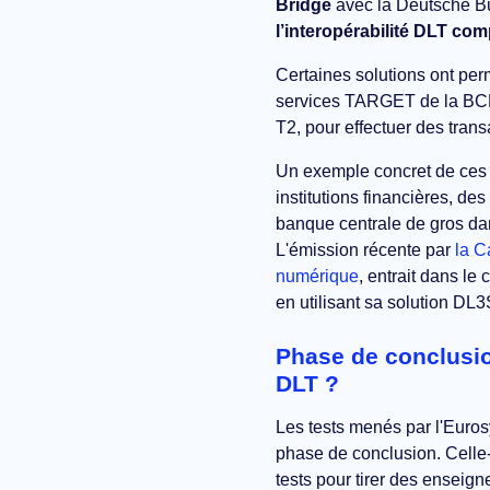
Bridge
avec la Deutsche B
l’interopérabilité DLT com
Certaines solutions ont pe
services TARGET de la BCE
T2, pour effectuer des tran
Un exemple concret de ces t
institutions financières, de
banque centrale de gros dan
L'émission récente par
la C
numérique
, entrait dans l
en utilisant sa solution DL3
Phase de conclusio
DLT ?
Les tests menés par l'Euros
phase de conclusion. Celle-
tests pour tirer des enseign