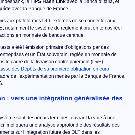
undesbank, le
TIPS Hash Link
avec la Banca d’Italia, et
plète
avec la Banque de France.
rmis aux plateformes DLT externes de se connecter aux
, notamment le système de règlement brut en temps réel
sactions en monnaie de banque centrale.
ests a été l'émission primaire d'obligations par des
s entreprises et un État souverain, réglée en monnaie de
s le cadre de la livraison contre paiement (DvP).
aisse des Dépôts de sa première obligation en euro
e cadre de l'expérimentation menée par la Banque de France,
S.
n : vers une intégration généralisée des
ystème sont désormais terminés, ouvrant la voie à une
ci impliquera une analyse approfondie des résultats des
ements sur l'intégration future des DLT dans les