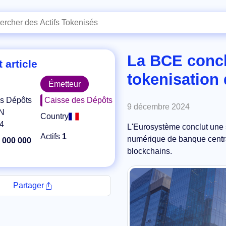
La BCE conclu
 article
tokenisation 
Émetteur
s Dépôts
Caisse des Dépôts
9 décembre 2024
N
Country
4
L'Eurosystème conclut une sé
Actifs
1
numérique de banque central
 000 000
blockchains.
Partager