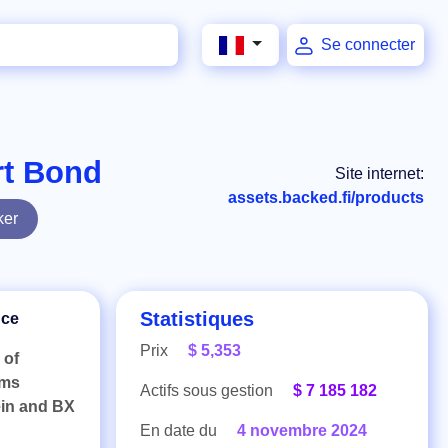
Se connecter
rt Bond
Site internet:
assets.backed.fi/products
ker
Statistiques
nce
Prix
$ 5,353
 of
rms
Actifs sous gestion
$ 7 185 182
ein and BX
En date du
4 novembre 2024