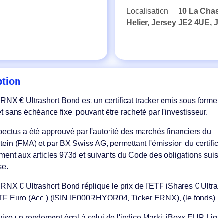
Localisation
10 La Chas
Helier, Jersey JE2 4UE, 
ption
NX € Ultrashort Bond est un certificat tracker émis sous forme
 sans échéance fixe, pouvant être racheté par l'investisseur.
ectus a été approuvé par l'autorité des marchés financiers du
tein (FMA) et par BX Swiss AG, permettant l'émission du certific
ent aux articles 973d et suivants du Code des obligations suis
se.
NX € Ultrashort Bond réplique le prix de l'ETF iShares € Ultr
F Euro (Acc.) (ISIN IE000RHYOR04, Ticker ERNX), (le fonds).
vise un rendement égal à celui de l'indice Markit iBoxx EUR Liq