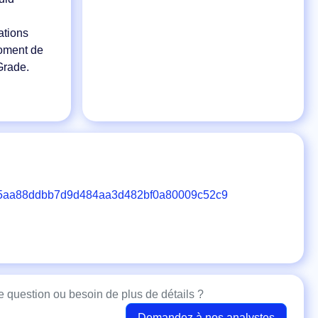
ations
moment de
Grade.
5aa88ddbb7d9d484aa3d482bf0a80009c52c9
 question ou besoin de plus de détails ?
Demandez à nos analystes