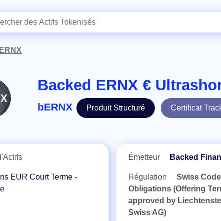
ERNX
Backed ERNX € Ultrasho
bERNX
Produit Structuré
Certificat Trac
'Actifs
Émetteur
Backed Fina
ons EUR Court Terme -
Régulation
Swiss Code
se
Obligations (Offering Te
approved by Liechtenst
Swiss AG)