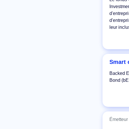
Investmen
d'entrepri
d'entrepr
leur incl
Smart 
Backed E
Bond (b
Émetteur 