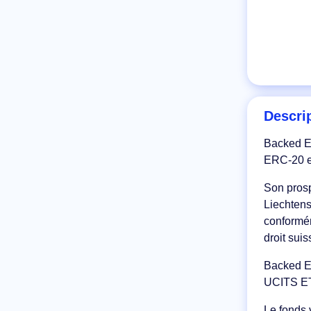
Descri
Backed ER
ERC-20 et
Son prosp
Liechtens
conformém
droit suis
Backed ER
UCITS ET
Le fonds 