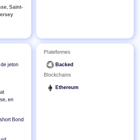
se, Saint-
Jersey
Plateformes
 de jeton
Backed
Blockchains
Ethereum
at
se, en
ashort Bond
uid